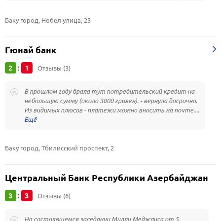
Баку город, Нобел улица, 23
Гюнай банк
2
1
:
Отзывы (3)
В прошлом году брала тут потребительский кредит на
небольшую сумму (около 3000 гривен). - вернула досрочно.
Из видимых плюсов - платежи можно вносить на почте....
Баку город, Тбилисский проспект, 2
Центральный Банк Республики Азербайджан
3
3
:
Отзывы (6)
На состоявшемся заседании Милли Меджлиса от 5