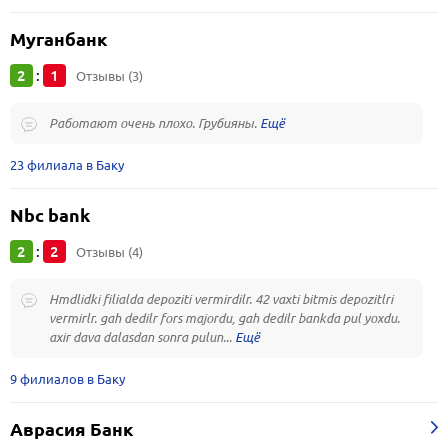
Муганбанк
2
1
:
Отзывы (3)
Работают очень плохо. Грубияны.
23 филиала в Баку
Nbc bank
2
2
:
Отзывы (4)
Hmdlidki filialda depoziti vermirdilr. 42 vaxti bitmis depozitlri
vermirlr. gah dedilr fors majordu, gah dedilr bankda pul yoxdu.
axir dava dalasdan sonra pulun...
9 филиалов в Баку
Аврасия Банк