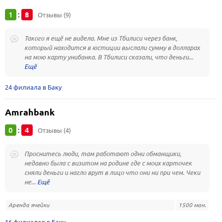
1
8
:
Отзывы (9)
Такого я ещё не видела. Мне из Тбилиси через банк,
который находится в юстиции выслали сумму в долларах
на мою карту унибанка. В Тбилиси сказали, что деньги...
24 филиала в Баку
Amrahbank
0
4
:
Отзывы (4)
Проснитесь люди, там работают одни обманщики,
недавно была с визитом на родине где с моих карточек
сняли деньги и нагло врут в лицо что они ни при чем. Чеки
не...
Аренда ячейки
1500 ман.